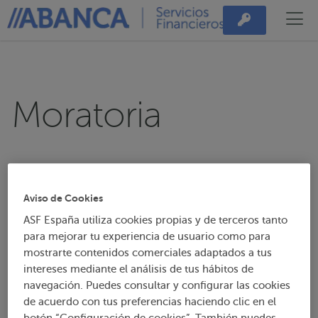
Moratoria
Envíanos tu documentación de
aplazamiento sectorial
Aviso de Cookies
ASF España utiliza cookies propias y de terceros tanto
para mejorar tu experiencia de usuario como para
mostrarte contenidos comerciales adaptados a tus
intereses mediante el análisis de tus hábitos de
Hace unas semanas solicitaste un aplazamiento
navegación. Puedes consultar y configurar las cookies
sectorial y para tramitarlo te pedimos la
de acuerdo con tus preferencias haciendo clic en el
documentación que acreditaba tu
situación de